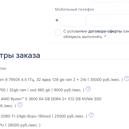
Мобильный телефон
+
С условиями
договора-оферты
озн
обязуюсь выполнять.
*
тры заказа
лан
n 9 7950X 4.5 ГГц, 32 ядер 128 gb ram 2 x 2tb
( 35000 руб./мес. )
8700 / 32gb ram / ssd 480 gb
( 9000 руб./мес. )
 AMD Ryzen™ 5 3600 64 GB DDR4 2x 512 GB NVMe SSD
уб./мес. )
-2080-Ti-24gb-8cpu-160ssd
( 25000 руб./мес. )
GPU
( 28000 руб./мес. )