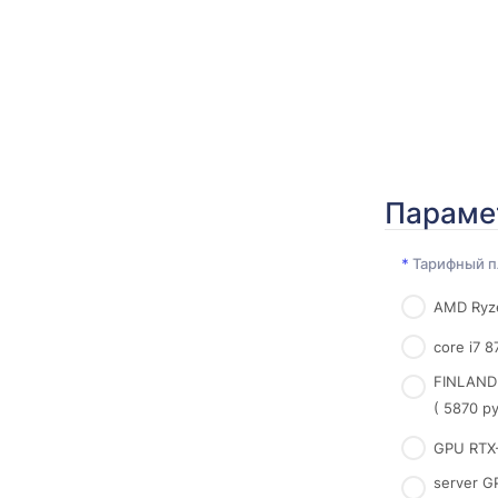
Параме
*
Тарифный п
AMD Ryze
core i7 
FINLAND
( 5870 р
GPU RTX
server 