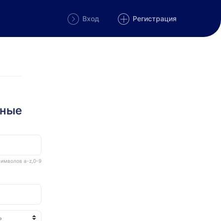
Вход
Регистрация
нные
 символов a-z,0-9